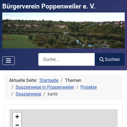
Bürgerverein Poppenweiler e. V.
Suchen
Suchen
Aktuelle Seite:
Startseite
Themen
Spazierwege in Poppenweiler
Projekte
Spazierwege
karte
+
−